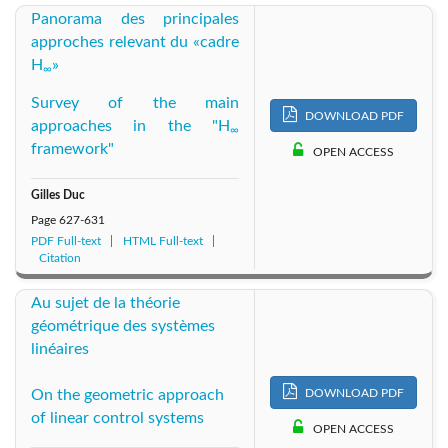
Panorama des principales
approches relevant du «cadre
H
»
∞
Survey of the main
DOWNLOAD PDF
approaches in the "H
∞
framework"
OPEN ACCESS
Gilles Duc
Page
627-631
PDF Full-text
HTML Full-text
Citation
Au sujet de la théorie
géométrique des systèmes
linéaires
DOWNLOAD PDF
On the geometric approach
of linear control systems
OPEN ACCESS