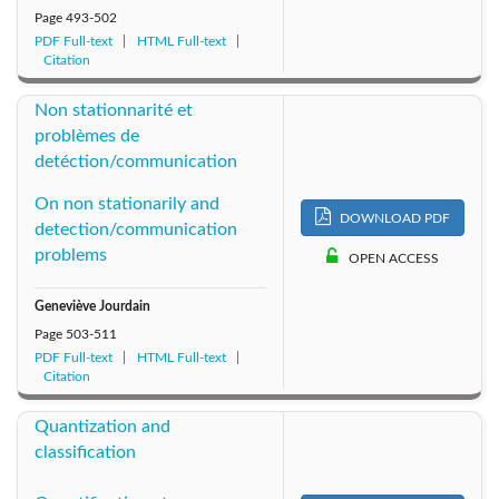
Page
493-502
PDF Full-text
HTML Full-text
Citation
Non stationnarité et
problèmes de
detéction/communication
On non stationarily and
DOWNLOAD PDF
detection/communication
problems
OPEN ACCESS
Geneviève Jourdain
Page
503-511
PDF Full-text
HTML Full-text
Citation
Quantization and
classification