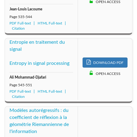
OPEN ACCESS
Jean-Louis Lacoume
Page
535-544
PDF Full-text
HTML Full-text
Citation
Entropie en traitement du
signal
DOWNLOAD PDF
Entropy in signal processing
OPEN ACCESS
Ali Mohammad-Djafari
Page
545-551
PDF Full-text
HTML Full-text
Citation
Modèles autorégressifs : du
coefficient de réflexion à la
géométrie Riemannienne de
l'information