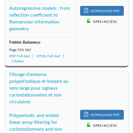
Autoregressive models : from
DOWNLOAD PDF
reflection coefficient to
Riemannian information
OPEN ACCESS
geometry
Frédéric Barbaresco
Page
553-561
PDF Full-text
HTML Full-text
Citation
Filtrage d'antenne
polypériodique et linéaire au
sens large pour signaux
cyclostationnaires et non
circulaires
DOWNLOAD PDF
Polyperiodic and widely
linear array filtering for
OPEN ACCESS
cyclostationnary and non