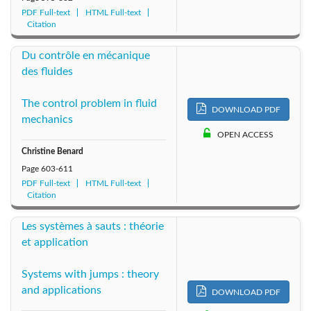
PDF Full-text
HTML Full-text
Citation
Du contrôle en mécanique
des fluides
The control problem in fluid
DOWNLOAD PDF
mechanics
OPEN ACCESS
Christine Benard
Page
603-611
PDF Full-text
HTML Full-text
Citation
Les systèmes à sauts : théorie
et application
Systems with jumps : theory
and applications
DOWNLOAD PDF