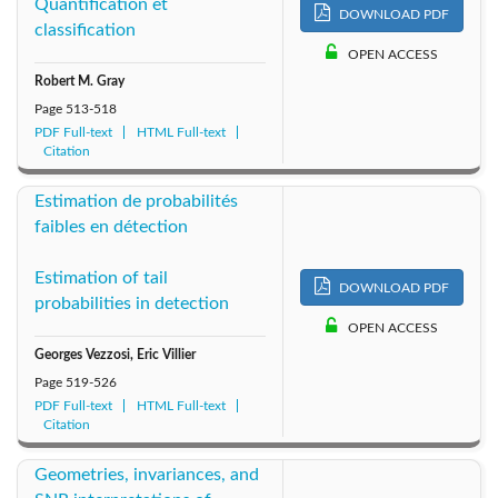
Quantification et
DOWNLOAD PDF
classification
OPEN ACCESS
Robert M. Gray
Page
513-518
PDF Full-text
HTML Full-text
Citation
Estimation de probabilités
faibles en détection
Estimation of tail
DOWNLOAD PDF
probabilities in detection
OPEN ACCESS
Georges Vezzosi, Eric Villier
Page
519-526
PDF Full-text
HTML Full-text
Citation
Geometries, invariances, and