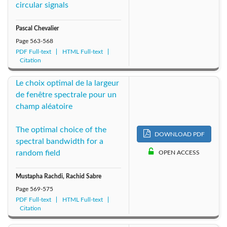
circular signals
Pascal Chevalier
Page
563-568
PDF Full-text
HTML Full-text
Citation
Le choix optimal de la largeur
de fenêtre spectrale pour un
champ aléatoire
The optimal choice of the
DOWNLOAD PDF
spectral bandwidth for a
random field
OPEN ACCESS
Mustapha Rachdi, Rachid Sabre
Page
569-575
PDF Full-text
HTML Full-text
Citation