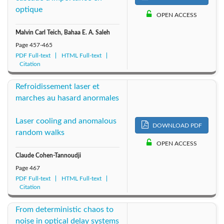
1998: Vol. 15
1999: Vol. 16
1997: Vol. 14
optique
OPEN ACCESS
1996: Vol. 13
1995: Vol. 12
1994: Vol. 11
Malvin Carl Teich, Bahaa E. A. Saleh
Page
457-465
1993: Vol. 10
1992: Vol. 9
1991: Vol. 8
PDF Full-text
HTML Full-text
Citation
1990: Vol. 7
1989: Vol. 6
1988: Vol. 5
Refroidissement laser et
marches au hasard anormales
1987: Vol. 4
1986: Vol. 3
1985: Vol. 2
Laser cooling and anomalous
DOWNLOAD PDF
1984: Vol. 1
random walks
OPEN ACCESS
Claude Cohen-Tannoudji
Page
467
PDF Full-text
HTML Full-text
Citation
From deterministic chaos to
noise in optical delay systems