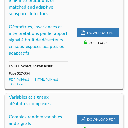
SNR interpretations of
matched and adaptive
subspace detectors
Géométries, invariances et
DOWNLOAD PDF
interprétations par le rapport
signal à bruit de détecteurs
OPEN ACCESS
en sous-espaces adaptés ou
adaptatifs
Louis L. Scharf, Shawn Kraut
Page
527-534
PDF Full-text
HTML Full-text
Citation
Variables et signaux
aléatoires complexes
Complex random variables
DOWNLOAD PDF
and signals