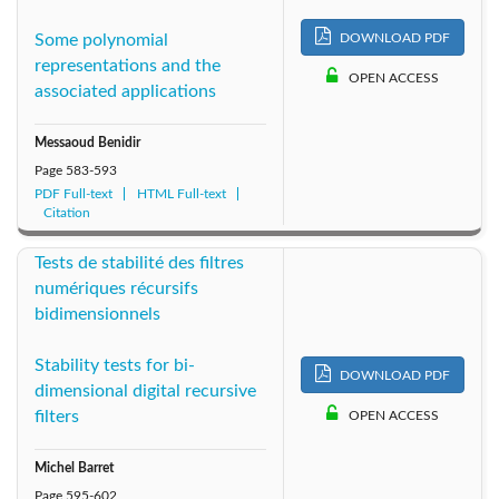
DOWNLOAD PDF
Some polynomial
representations and the
OPEN ACCESS
associated applications
Messaoud Benidir
Page
583-593
PDF Full-text
HTML Full-text
Citation
Tests de stabilité des filtres
numériques récursifs
bidimensionnels
Stability tests for bi-
DOWNLOAD PDF
dimensional digital recursive
filters
OPEN ACCESS
Michel Barret
Page
595-602