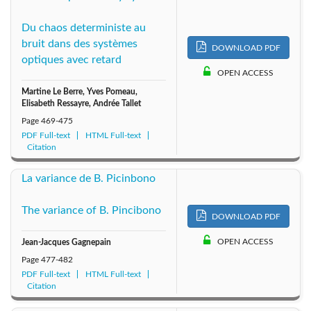
Du chaos deterministe au
bruit dans des systèmes
DOWNLOAD PDF
optiques avec retard
OPEN ACCESS
Martine Le Berre, Yves Pomeau,
Elisabeth Ressayre, Andrée Tallet
Page
469-475
PDF Full-text
HTML Full-text
Citation
La variance de B. Picinbono
The variance of B. Pincibono
DOWNLOAD PDF
OPEN ACCESS
Jean-Jacques Gagnepain
Page
477-482
PDF Full-text
HTML Full-text
Citation