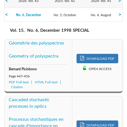
2026: Vol. 43
2025: Vol. 42
2024: Vol. 41
No. 6, December
2023: Vol. 40
No. 5, October
2022: Vol. 39
No. 4, August
2021: Vol. 38
No. 3, June
No. 2, April
No. 1, February
2020: Vol. 37
2019: Vol. 36
2018: Vol. 35
Vol. 15,
No. 6, December 1998
SPECIAL
Géométrie des polyspectres
2017: Vol. 34
2016: Vol. 33
2015: Vol. 32
Geometry of polyspectra
2014: Vol. 31
2013: Vol. 30
2012: Vol. 29
DOWNLOAD PDF
OPEN ACCESS
Bernard Picinbono
2011: Vol. 28
2010: Vol. 27
2009: Vol. 26
Page
447-456
PDF Full-text
HTML Full-text
2008: Vol. 25
2007: Vol. 24
2006: Vol. 23
Citation
Cascaded stochastic
2005: Vol. 22
2004: Vol. 21
2003: Vol. 20
processes in optics
2002: Vol. 19
2001: Vol. 18
2000: Vol. 17
Processus stochastiques en
DOWNLOAD PDF
cascade d'importance en