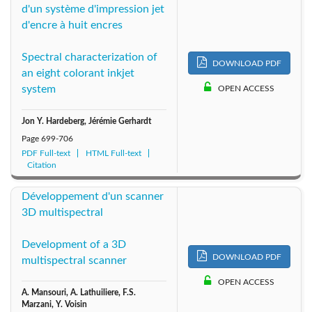
d'un système d'impression jet
d'encre à huit encres
Spectral characterization of
DOWNLOAD PDF
an eight colorant inkjet
system
OPEN ACCESS
Jon Y. Hardeberg, Jérémie Gerhardt
Page
699-706
PDF Full-text
HTML Full-text
Citation
Développement d'un scanner
3D multispectral
Development of a 3D
DOWNLOAD PDF
multispectral scanner
OPEN ACCESS
A. Mansouri, A. Lathuiliere, F.S.
Marzani, Y. Voisin