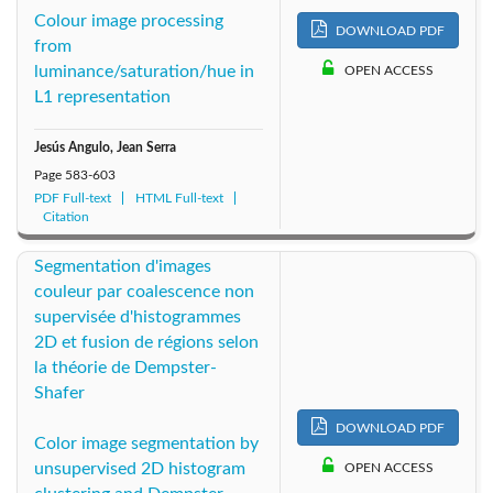
1999: Vol. 16
1998: Vol. 15
1997: Vol. 14
Colour image processing
DOWNLOAD PDF
from
1996: Vol. 13
1995: Vol. 12
1994: Vol. 11
luminance/saturation/hue in
OPEN ACCESS
L1 representation
1993: Vol. 10
1992: Vol. 9
1991: Vol. 8
Jesús Angulo, Jean Serra
1990: Vol. 7
1989: Vol. 6
1988: Vol. 5
Page
583-603
PDF Full-text
HTML Full-text
Citation
1987: Vol. 4
1986: Vol. 3
1985: Vol. 2
Segmentation d'images
1984: Vol. 1
couleur par coalescence non
supervisée d'histogrammes
2D et fusion de régions selon
la théorie de Dempster-
Shafer
DOWNLOAD PDF
Color image segmentation by
unsupervised 2D histogram
OPEN ACCESS