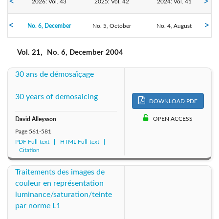
2026: Vol. 43
2025: Vol. 42
2024: Vol. 41
No. 6, December
2023: Vol. 40
No. 5, October
2022: Vol. 39
No. 4, August
2021: Vol. 38
No. 3, June
No. 2, April
No. 1, February
2020: Vol. 37
2019: Vol. 36
2018: Vol. 35
Vol. 21,
No. 6, December 2004
30 ans de démosaïçage
2017: Vol. 34
2016: Vol. 33
2015: Vol. 32
30 years of demosaicing
2014: Vol. 31
2013: Vol. 30
2012: Vol. 29
DOWNLOAD PDF
OPEN ACCESS
David Alleysson
2011: Vol. 28
2010: Vol. 27
2009: Vol. 26
Page
561-581
PDF Full-text
HTML Full-text
2008: Vol. 25
2007: Vol. 24
2006: Vol. 23
Citation
Traitements des images de
2004: Vol. 21
2005: Vol. 22
2003: Vol. 20
couleur en représentation
luminance/saturation/teinte
2002: Vol. 19
2001: Vol. 18
2000: Vol. 17
par norme L1