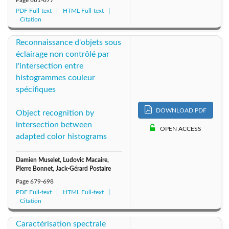
Page
661-677
PDF Full-text
HTML Full-text
Citation
Reconnaissance d'objets sous
éclairage non contrôlé par
l'intersection entre
histogrammes couleur
spécifiques
DOWNLOAD PDF
Object recognition by
intersection between
OPEN ACCESS
adapted color histograms
Damien Muselet, Ludovic Macaire,
Pierre Bonnet, Jack-Gérard Postaire
Page
679-698
PDF Full-text
HTML Full-text
Citation
Caractérisation spectrale