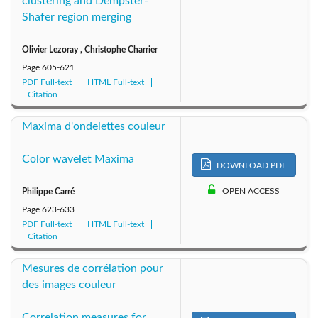
clustering and Dempster-
Shafer region merging
Olivier Lezoray , Christophe Charrier
Page
605-621
PDF Full-text
HTML Full-text
Citation
Maxima d'ondelettes couleur
Color wavelet Maxima
DOWNLOAD PDF
OPEN ACCESS
Philippe Carré
Page
623-633
PDF Full-text
HTML Full-text
Citation
Mesures de corrélation pour
des images couleur
Correlation measures for