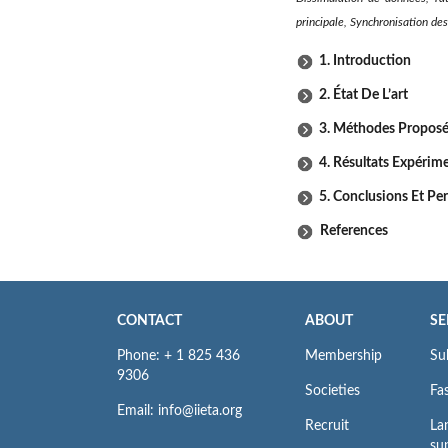
principale, Synchronisation de
1. Introduction
2. État De L’art
3. Méthodes Propos
4. Résultats Expérim
5. Conclusions Et Pe
References
CONTACT
ABOUT
SE
Phone: + 1 825 436
Membership
Su
9306
Societies
Fas
Email: info@iieta.org
Recruit
La
su