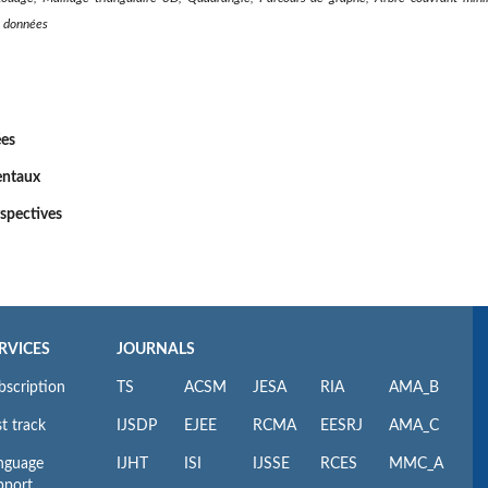
s données
ées
entaux
rspectives
RVICES
JOURNALS
bscription
TS
ACSM
JESA
RIA
AMA_B
t track
IJSDP
EJEE
RCMA
EESRJ
AMA_C
nguage
IJHT
ISI
IJSSE
RCES
MMC_A
pport