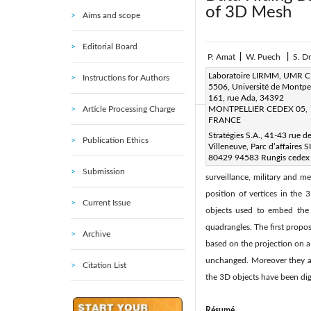
of 3D Mesh
Aims and scope
Editorial Board
P. Amat
|
W. Puech
|
S. D
Page:
Laboratoire LIRMM, UMR 
181-200
Instructions for Authors
|
5506, Université de Montpell
Received:
29 March 2007
161, rue Ada, 34392
Article Processing Charge
MONTPELLIER CEDEX 05,
FRANCE
Abstract:
Stratégies S.A., 41-43 rue d
Publication Ethics
Day by day, the amount of di
Villeneuve, Parc d’affaires S
80429 94583 Rungis cedex 
fast transmissions. Moreover
Submission
surveillance, military and 
position of vertices in the
Current Issue
objects used to embed the
quadrangles. The first prop
Archive
based on the projection on a 
unchanged. Moreover they ar
Citation List
the 3D objects have been digi
Résumé