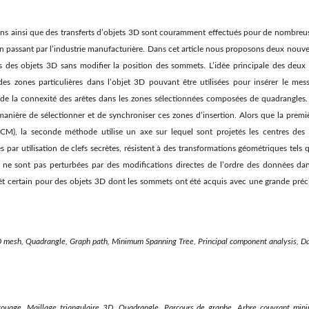
ions ainsi que des transferts d’objets 3D sont couramment effectués pour de nombreus
en passant par l’industrie manufacturière. Dans cet article nous proposons deux nouv
 des objets 3D sans modifier la position des sommets. L’idée principale des deux
des zones particulières dans l’objet 3D pouvant être utilisées pour insérer le mes
 de la connexité des arêtes dans les zones sélectionnées composées de quadrangles. 
manière de sélectionner et de synchroniser ces zones d’insertion. Alors que la prem
M), la seconde méthode utilise un axe sur lequel sont projetés les centres des 
par utilisation de clefs secrètes, résistent à des transformations géométriques tels qu
ne sont pas perturbées par des modifications directes de l’ordre des données dans
êt certain pour des objets 3D dont les sommets ont été acquis avec une grande préci
 mesh, Quadrangle, Graph path, Minimum Spanning Tree, Principal component analysis, Da
touage, Maillage triangulaire 3D, Quadrangle, Parcours de graphe, Arbre couvrant mi