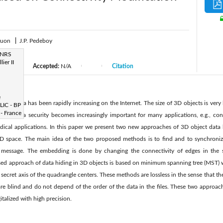
ruon
|
J.P. Pedeboy
CNRS
ier II
Accepted:
N/A
Citation
|
|
|
|
e
gital data has been rapidly increasing on the Internet. The size of 3D objects is very
ILIC - BP
- France
, 3D data security becomes increasingly important for many applications, e.g., conf
medical applications. In this paper we present two new approaches of 3D object data
 3D space. The main idea of the two proposed methods is to find and to synchroniz
 message. The embedding is done by changing the connectivity of edges in the 
osed approach of data hiding in 3D objects is based on minimum spanning tree (MST) 
secret axis of the quadrangle centers. These methods are lossless in the sense that the
e blind and do not depend of the order of the data in the files. These two approach
talized with high precision.