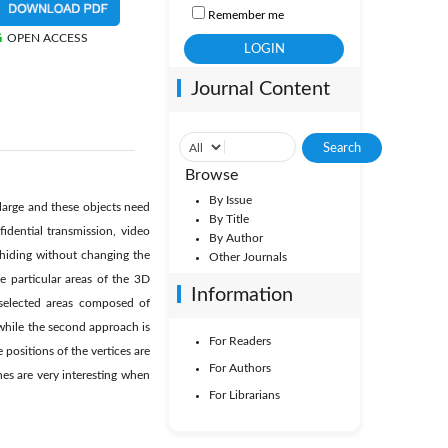
Remember me
OPEN ACCESS
Journal Content
Browse
By Issue
 large and these objects need
By Title
idential transmission, video
By Author
 hiding without changing the
Other Journals
e particular areas of the 3D
Information
selected areas composed of
while the second approach is
For Readers
 positions of the vertices are
For Authors
es are very interesting when
For Librarians