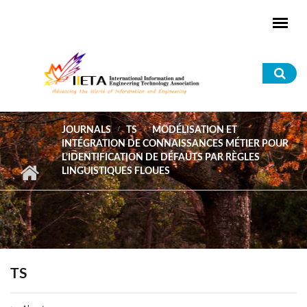
Skip to main content
Sea
for
JOURNALS
TS
MODÉLISATION ET
INTÉGRATION DE CONNAISSANCES MÉTIER POUR
L’IDENTIFICATION DE DÉFAUTS PAR RÈGLES
LINGUISTIQUES FLOUES
TS