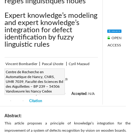
règles linguistiques floues
Expert knowledge’s modeling
and expert knowledge’s
integration for defect
identification by fuzzy
OPEN
linguistic rules
ACCESS
Vincent Bombardier
|
Pascal Lhoste
|
Cyril Mazaud
Corresponding Author Email:
Centre de Recherche en
Automatique de Nancy, CNRS,
Vincent.Bombardier@cran.uhp-nancy.fr
UMR 7039, Faculté des Sciences Bd
Page:
des Aiguillettes – BP 239 – 54506
227-247
|
Vandoeuvre les Nancy Cedex
Received:
6 Janurary 2004
Accepted:
N/A
|
|
Citation
|
|
Abstract:
This article proposes a principle of knowledge’s integration for the
improvement of a system of defects recognition by vision on wooden boards.