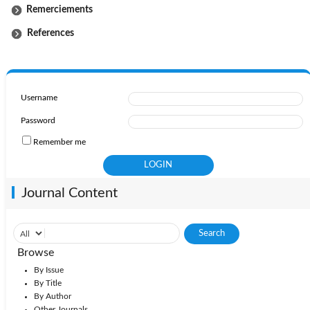
Remerciements
References
Username
Password
Remember me
Journal Content
Browse
By Issue
By Title
By Author
Other Journals