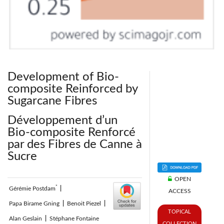
Development of Bio-
composite Reinforced by
Sugarcane Fibres
Développement d’un
Bio-composite Renforcé
par des Fibres de Canne à
Sucre
OPEN
*
Gérémie Postdam
|
ACCESS
Papa Birame Gning
|
Benoit Piezel
|
TOPICAL
Alan Geslain
|
Stéphane Fontaine
COLLECTION