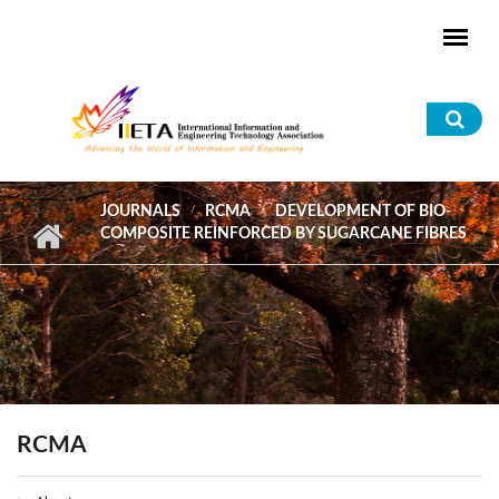
Skip to main content
Sea
for
JOURNALS
RCMA
DEVELOPMENT OF BIO-
COMPOSITE REINFORCED BY SUGARCANE FIBRES
RCMA