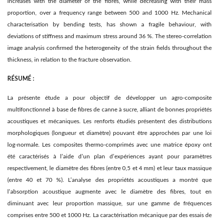
increases with the diameter of the fibres, while decreasing with their mass
proportion, over a frequency range between 500 and 1000 Hz. Mechanical
characterisation by bending tests, has shown a fragile behaviour, with
deviations of stiffness and maximum stress around 36 %. The stereo-correlation
image analysis confirmed the heterogeneity of the strain fields throughout the
thickness, in relation to the fracture observation.
R
ÉSUMÉ :
La présente étude a pour objectif de développer un agro-composite
multifonctionnel à base de fibres de canne à sucre, alliant de bonnes propriétés
acoustiques et mécaniques. Les renforts étudiés présentent des distributions
morphologiques (longueur et diamètre) pouvant être approchées par une loi
log-normale. Les composites thermo-comprimés avec une matrice époxy ont
été caractérisés à l’aide d’un plan d’expériences ayant pour paramètres
respectivement, le diamètre des fibres (entre 0,5 et 4 mm) et leur taux massique
(entre 40 et 70 %). L’analyse des propriétés acoustiques a montré que
l’absorption acoustique augmente avec le diamètre des fibres, tout en
diminuant avec leur proportion massique, sur une gamme de fréquences
comprises entre 500 et 1000 Hz. La caractérisation mécanique par des essais de