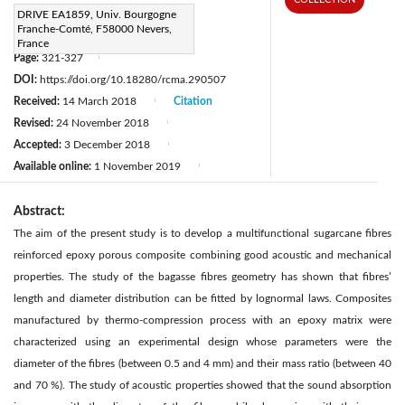
Corresponding Author Email:
DRIVE EA1859, Univ. Bourgogne
Franche-Comté, F58000 Nevers,
geremie.postdam@univ-lille.fr
France
Page:
321-327
|
DOI:
https://doi.org/10.18280/rcma.290507
Received:
14 March 2018
Citation
|
Revised:
24 November 2018
|
Accepted:
3 December 2018
|
Available online:
1 November 2019
|
Abstract:
The aim of the present study is to develop a multifunctional sugarcane fibres
reinforced epoxy porous composite combining good acoustic and mechanical
properties. The study of the bagasse fibres geometry has shown that fibres’
length and diameter distribution can be fitted by lognormal laws. Composites
manufactured by thermo-compression process with an epoxy matrix were
characterized using an experimental design whose parameters were the
diameter of the fibres (between 0.5 and 4 mm) and their mass ratio (between 40
and 70 %). The study of acoustic properties showed that the sound absorption